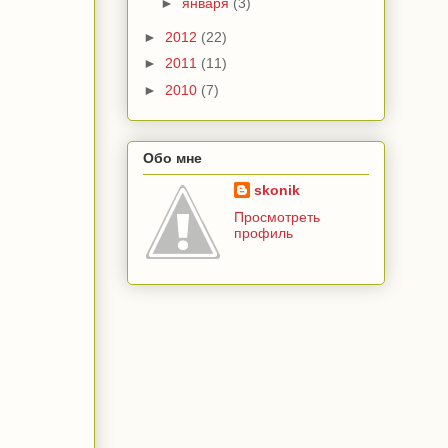
►
января
(3)
►
2012
(22)
►
2011
(11)
►
2010
(7)
Обо мне
skonik
Просмотреть
профиль