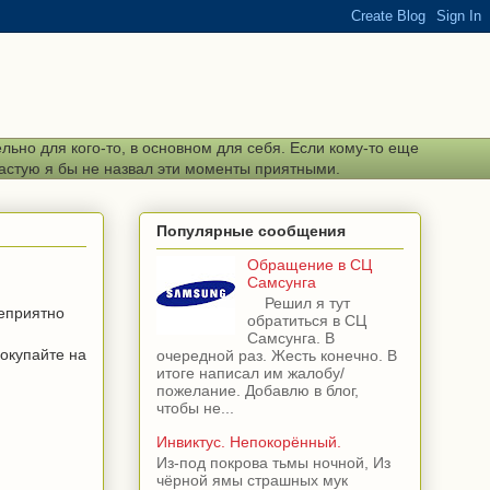
ьно для кого-то, в основном для себя. Если кому-то еще
частую я бы не назвал эти моменты приятными.
Популярные сообщения
Обращение в СЦ
Самсунга
Решил я тут
неприятно
обратиться в СЦ
Самсунга. В
покупайте на
очередной раз. Жесть конечно. В
итоге написал им жалобу/
пожелание. Добавлю в блог,
чтобы не...
Инвиктус. Непокорённый.
Из-под покрова тьмы ночной, Из
чёрной ямы страшных мук