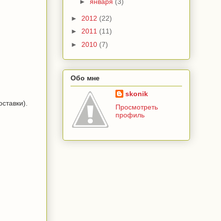
►
января
(3)
►
2012
(22)
►
2011
(11)
►
2010
(7)
Обо мне
skonik
оставки).
Просмотреть
профиль