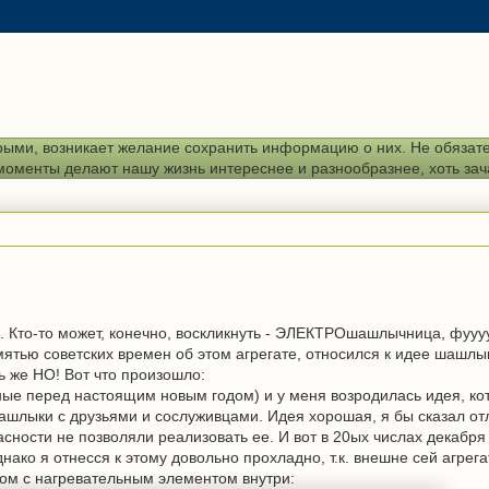
рыми, возникает желание сохранить информацию о них. Не обязател
е моменты делают нашу жизнь интереснее и разнообразнее, хоть за
. Кто-то может, конечно, воскликнуть - ЭЛЕКТРОшашлычница, фуууу
мятью советских времен об этом агрегате, относился к идее шашлы
ь же НО! Вот что произошло:
ые перед настоящим новым годом) и у меня возродилась идея, ко
шашлыки с друзьями и сослуживцами. Идея хорошая, я бы сказал от
сности не позволяли реализовать ее. И вот в 20ых числах декабря
ако я отнесся к этому довольно прохладно, т.к. внешне сей агрега
ом с нагревательным элементом внутри: