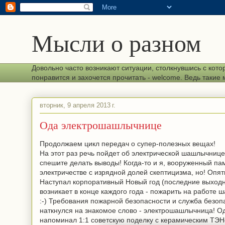
Мысли о разном
Довольно часто возникают ситуации, столкнувшись с кото
понравится и захочется прочитать - welcome. Ведь таки
вторник, 9 апреля 2013 г.
Ода электрошашлычнице
Продолжаем цикл передач о супер-полезных вещах!
На этот раз речь пойдет об электрической шашлычнице
спешите делать выводы! Когда-то и я, вооруженный па
электричестве с изрядной долей скептицизма, но! Опят
Наступал корпоративный Новый год (последние выходн
возникает в конце каждого года - пожарить на работе 
:-) Требования пожарной безопасности и служба безопа
наткнулся на знакомое слово - электрошашлычница! Одн
напоминал 1:1 советскую поделку с керамическим ТЭН