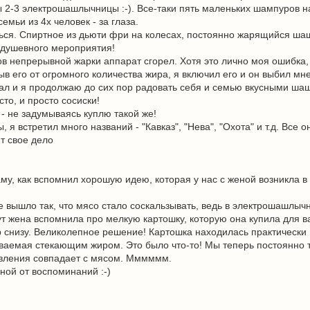
ы 2-3 электрошашлычницы :-). Все-таки пять маленьких шампуров 
мьи из 4х человек - за глаза.
шься. Спиртное из дьюти фри на колесах, постоянно жарящийся ша
 душевного мероприятия!
ов непрерывной жарки аппарат сгорел. Хотя это лично моя ошибка, т
в его от огромного количества жира, я включил его и он выбил мне
ал и я продолжаю до сих пор радовать себя и семью вкусными ша
то, и просто сосиски!
 - не задумываясь куплю такой же!
 встретил много названий - "Кавказ", "Нева", "Охота" и т.д. Все 
т свое дело
му, как вспомнил хорошую идею, которая у нас с женой возникла в
 вышло так, что мясо стало соскальзывать, ведь в электрошашлыч
т жена вспомнила про мелкую картошку, которую она купила для в
 снизу. Великолепное решение! Картошка находилась практически
ываемая стекающим жиром. Это было что-то! Мы теперь постоянно 
вления совпадает с мясом. Мммммм.
ной от воспоминаний :-)