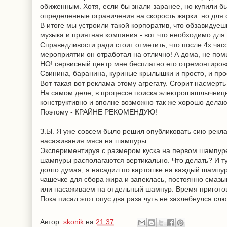
обиженным. Хотя, если бы знали заранее, но купили б
определенные ограничения на скорость жарки. но для се
В итоге мы устроили такой корпоратив, что обзавидуе
музыка и приятная компания - вот что необходимо для
Справедливости ради стоит отметить, что после 4х час
мероприятии он отработал на отлично! А дома, не помы
НО! сервисный центр мне бесплатно его отремонтиров
Свинина, баранина, куриные крылышки и просто, и прос
Вот такая вот реклама этому агрегату. Сгорит насмерть
На самом деле, в процессе поиска электрошашлычницы, я
конструктивно и вполне возможно так же хорошо делаю
Поэтому - КРАЙНЕ РЕКОМЕНДУЮ!
З.Ы. Я уже совсем было решил опубликовать сию рекла
насаживания мяса на шампуры:
Экспериментируя с размером куска на первом шампуре
шампуры располагаются вертикально. Что делать? И ту
долго думая, я насадил по картошке на каждый шампур
чашечке для сбора жира и запеклась, постоянно смаз
или насаживаем на отдельный шампур. Время пригото
Пока писал этот опус два раза чуть не захлебнулся слю
Автор:
skonik
на
21:37