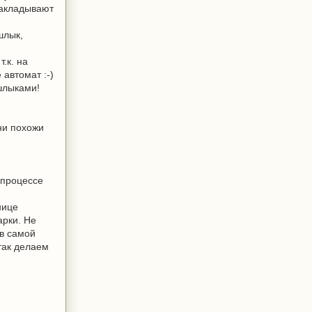
накладывают
шлык,
.к. на
 автомат :-)
шлыками!
они похожи
 процессе
нице
арки. Не
 в самой
так делаем