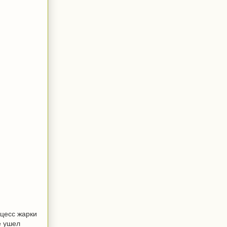
оцесс жарки
е ушел