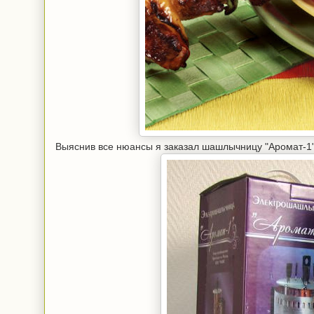
Выяснив все нюансы я заказал шашлычницу "Аромат-1" н