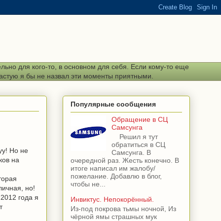
ьно для кого-то, в основном для себя. Если кому-то еще
частую я бы не назвал эти моменты приятными.
Популярные сообщения
Обращение в СЦ
Самсунга
Решил я тут
обратиться в СЦ
у! Но не
Самсунга. В
ков на
очередной раз. Жесть конечно. В
итоге написал им жалобу/
пожелание. Добавлю в блог,
торая
чтобы не...
личная, но!
 2012 года я
Инвиктус. Непокорённый.
т
Из-под покрова тьмы ночной, Из
чёрной ямы страшных мук