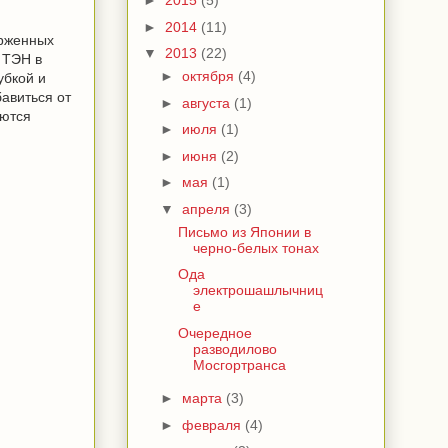
►
2015
(5)
►
2014
(11)
орженных
▼
2013
(22)
 ТЭН в
►
октября
(4)
убкой и
бавиться от
►
августа
(1)
аются
►
июля
(1)
►
июня
(2)
►
мая
(1)
▼
апреля
(3)
Письмо из Японии в
черно-белых тонах
Ода
электрошашлычниц
е
Очередное
разводилово
Мосгортранса
►
марта
(3)
►
февраля
(4)